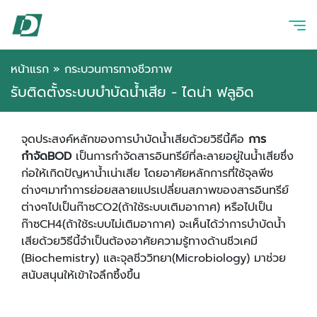
หน้าแรก
»
กระบวนการทางชีวภาพ
รับติดตั้งระบบบำบัดน้ำเสีย - ไดน่า ฟลูอิด
จุดประสงค์หลักของการบำบัดน้ำเสียด้วยวิธีนี้คือ
การ
กำจัดBOD
เป็นการกำจัดสารอินทรีย์ที่ละลายอยู่ในน้ำเสียซึ่ง
ก่อให้เกิดปัญหาน้ำเน่าเสีย โดยอาศัยหลักการที่ใช้จุลพีช
ต่างๆมาทำการย่อยสลายแปรเปลี่ยนสภาพของสารอินทรีย์
ต่างๆไปเป็นก๊าซCO2(ถ้าใช้ระบบเติมอากาศ) หรือไปเป็น
ก๊าซCH4(ถ้าใช้ระบบไม่เติมอากาศ) จะเห็นได้ว่าการบำบัดน้ำ
เสียด้วยวิธีนี้จำเป็นต้องอาศัยความรู้ทางด้านชีวเคมี
(Biochemistry) และจุลชีววิทยา(Microbiology) มาช่วย
สนับสนุนให้เข้าใจลึกซึ้งขึ้น