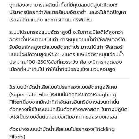
ถูกต้องจะสามารถผลิตน้ำทิ้งที่มีคุณสมบัติสูงได้โดยใช้
ปริมาตรน้อยกว่าฟิลเตอร์แบบอัตราต่ำ และจะไม่เกิดปัญหา
เรื่องกลิ่น แมลง และการเกิดไนทริฟิเคชั่น
ระบบโปรยกรองแบบอัตราสูงนี้ จะรับภาระบีโอดีได้สูงกว่า
อัตราต่ำประมาณ3-4เท่า การหมุนเวียนน้ำทำให้ฟิลเตอร์ได้
รับอัตราไหลสูงกว่าแบบอัตราต่ำประมาณ10เท่า ฟิลเตอร์
แบบนี้จะมีความสูงเพียง1-2เมตร และมีอัตราหมุนเวียนน้ำ
ประมาณ100-250%ข้อที่ควรระวัง คือ จะมีการหลุดของ
เมือกที่หนาเกินไป ทำให้น้ำทิ้งมีของแข็งแขวนลอยสูง
3.ระบบบำบัดน้ำเสียแบบโปรยกรองแบบอัตราสูงพิเศษ
(Super-rate Filter)ระบบนี้มักถูกเรียกว่าRoughing
Filterเนื่องจากมีหน้าที่กำจัดสารอินทรีย์บางส่วนเท่านั้น
ตัวกลางที่ใช้ในระบบมักเป็นตัวกลางพลาสติก ในทางปฏิบัติ
จะใช้เป็นระบบขั้นต้นก่อนบ่อเติมอากาศของระบบเอเอส
ตัวอย่างระบบบำบัดน้ำเสียแบบโปรยกรอง(Trickling
Filters)