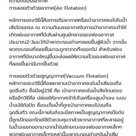
ความดันบรรยากาศ
การลอยตัวด้วยอากาศ(Air Flotation)
หลักการของวิธีนี้คือการเติมอากาศหรือเป่าอากาศลงไปในน้ำ
เสียโดยตรง ณ ความดันบรรยากาศในการเป่าอากาศจะทำให้
เกิดฟองอากาศที่มีเส้นผ่านศูนย์กลางของฟองอากาศ
ประมาณ2-3มม.ได้นำพาตะกอนต่างๆลอยขึ้นสู่ผิวน้ำ จากนั้น
พวกตะกอนที่ลอยขึ้นมาจะถูกกวาดทิ้งออกไป สำหรับฟอง
อากาศที่มีขนาดใหญ่ขึ้นจะส่งผลให้ความเร็วของฟองอากาศ
ที่ลอยขึ้นมามีมากขึ้นด้วย
การลอยตัวด้วยสูญญากาศ(Vacuum Flotation)
หลักการของวิธีนี้คือพยายามเป่าอากาศลงในน้ำเสียจนถึง
จุดอิ่มตัว ซึ่งมีอยู่2วิธี คือ เป่าอากาศลงในน้ำเสียโดนตรง
หรืออีกวิธีคือ ปล่อยให้อากาศเข้าไปในเครื่องสูบน้ำเอง ระบบ
น้ำจะใช้ถังปิด ซึ่งจะเก็บน้ำที่ถูกเป่าอากาศลงไปจนถึง
จุดอิ่มตัว ขณะนี้ภายในถังจะมีสภาพเป็นสูญญากาศเมื่อถัง
นี้ถูกเปิดออกโดยใช้ตัวควบคุมวาล์วพวกอากาศที่ละลายอยู่
ในน้ำจะแยกออกมาจากน้ำในลักษณะของฟองอากาศเล็กๆ
พวกฟองอากาศเล็กๆเหล่านี้จะพาตะกอนต่างๆในน้ำเสีย