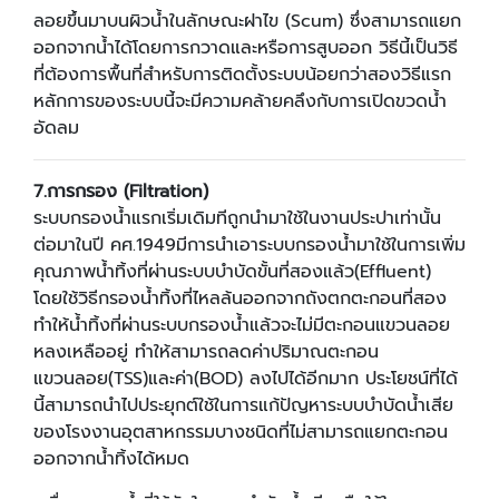
ลอยขึ้นมาบนผิวน้ำในลักษณะฝาไข (Scum) ซึ่งสามารถแยก
ออกจากน้ำได้โดยการกวาดและหรือการสูบออก วิธีนี้เป็นวิธี
ที่ต้องการพื้นที่สำหรับการติดตั้งระบบน้อยกว่าสองวิธีแรก
หลักการของระบบนี้จะมีความคล้ายคลึงกับการเปิดขวดน้ำ
อัดลม
7.
การกรอง (
Filtration)
ระบบกรองน้ำแรกเริ่มเดิมทีถูกนำมาใช้ในงานประปาเท่านั้น
ต่อมาในปี คศ.1949มีการนำเอาระบบกรองน้ำมาใช้ในการเพิ่ม
คุณภาพน้ำทิ้งที่ผ่านระบบบำบัดขั้นที่สองแล้ว(Effluent)
โดยใช้วิธีกรองน้ำทิ้งที่ไหลล้นออกจากถังตกตะกอนที่สอง
ทำให้น้ำทิ้งที่ผ่านระบบกรองน้ำแล้วจะไม่มีตะกอนแขวนลอย
หลงเหลืออยู่ ทำให้สามารถลดค่าปริมาณตะกอน
แขวนลอย(TSS)และค่า(BOD) ลงไปได้อีกมาก ประโยชน์ที่ได้
นี้สามารถนำไปประยุกต์ใช้ในการแก้ปัญหาระบบบำบัดน้ำเสีย
ของโรงงานอุตสาหกรรมบางชนิดที่ไม่สามารถแยกตะกอน
ออกจากน้ำทิ้งได้หมด